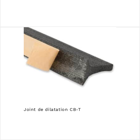
Joint de dilatation CB-T