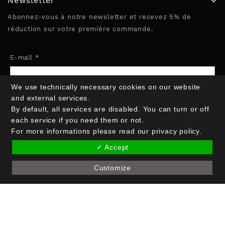
Newsletter
Abonnez-vous à notre newsletter et recevez 5% de
réduction sur votre première commande.
E-mail *
We use technically necessary cookies on our website
Nom (optionnel)
and external services.
By default, all services are disabled. You can turn or off
each service if you need them or not.
For more informations please read our privacy policy.
✓ Accept
Customize
Copyright © 2026 Crak Blocker GmbH