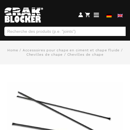
Home
/
Accessoires pour chape en ciment et chape fluide
/
Chevilles de chape
/ Chevilles de chape