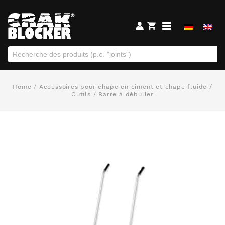
Home
/
Accessoires pour chape en ciment et chape fluide
/
Outils
/ Barre à débuller