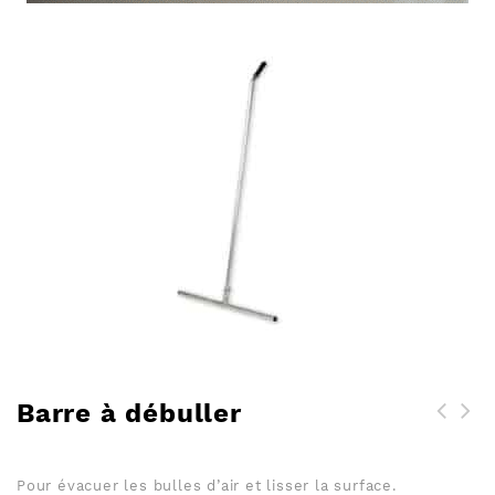
Barre à débuller
Bande de chape CB Flowstop
avec languette
Pour évacuer les bulles d’air et lisser la surface.