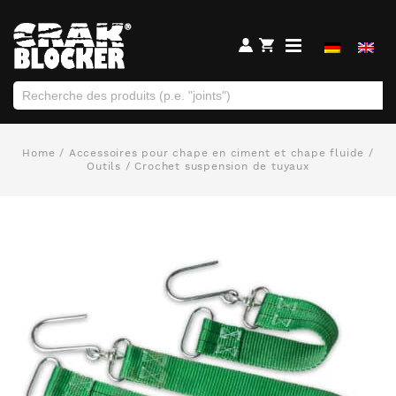
Home
/
Accessoires pour chape en ciment et chape fluide
/
Outils
/ Crochet suspension de tuyaux