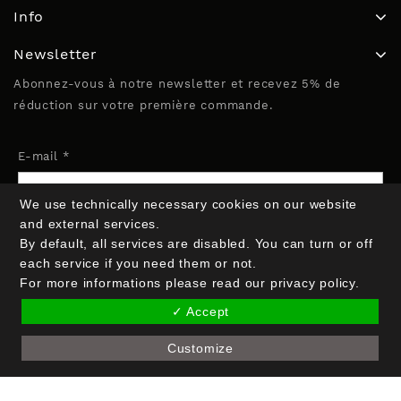
Info
Newsletter
Abonnez-vous à notre newsletter et recevez 5% de
réduction sur votre première commande.
E-mail *
We use technically necessary cookies on our website
Nom (optionnel)
and external services.
By default, all services are disabled. You can turn or off
each service if you need them or not.
For more informations please read our privacy policy.
✓ Accept
Customize
Copyright © 2026 Crak Blocker GmbH