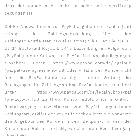
dass der Kunde nicht mehr an seine Willenserklärung
gebunden ist.
2.4
Bei Auswahl einer von PayPal angebotenen Zahlungsart
erfolgt die Zahlungsabwicklung über den
Zahlungsdienstleister PayPal (Europe) S.à r.l. et Cie, S.C.A.,
22-24 Boulevard Royal, L-2449 Luxemburg (im Folgenden:
„PayPal“), unter Geltung der PayPal-Nutzungsbedingungen,
einsehbar unter
https://www.paypal.com
/de
/legalhub
/paypal
/useragreement-full
oder - falls der Kunde nicht
über ein PayPal-Konto verfügt – unter Geltung der
Bedingungen für Zahlungen ohne PayPal-Konto, einsehbar
unter
https://www.paypal.com
/de
/legalhub
/paypal
/privacywax-full
. Zahlt der Kunde mittels einer im Online-
Bestellvorgang auswählbaren von PayPal angebotenen
Zahlungsart, erklärt der Verkäufer schon jetzt die Annahme
des Angebots des Kunden in dem Zeitpunkt, in dem der
Kunde den Button anklickt, welcher den Bestellvorgang
abschließt.