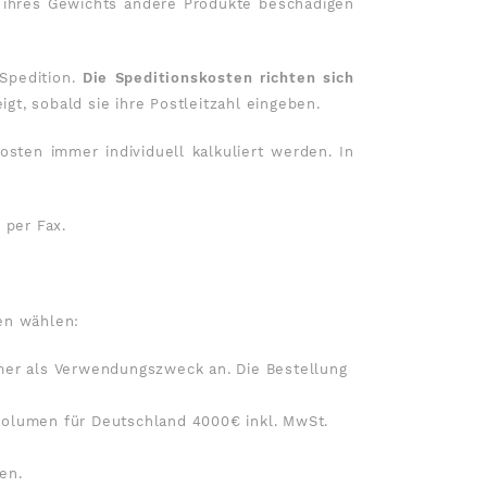
 ihres Gewichts andere Produkte beschädigen
Spedition.
Die Speditionskosten richten sich
t, sobald sie ihre Postleitzahl eingeben.
ten immer individuell kalkuliert werden. In
 per Fax.
en wählen:
mmer als Verwendungszweck an. Die Bestellung
lvolumen für Deutschland 4000€ inkl. MwSt.
en.