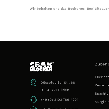
Wir behalten uns das Recht vor, Bonitätsaus
Zubehö
Fließest
Düsseldorfer Str. 68
Zemente
D - 40721 Hilden
Spachte
+49 (0) 2103 789 4091
Ausglei