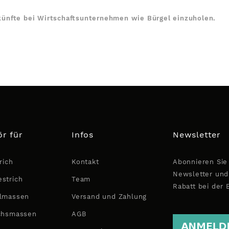
künfte bei Wirtschaftsunternehmen wie Bürgel einzuholen.
r für
Infos
Newsletter
rich
Kontakt
Abonnieren Sie
Newsletter und
strich
Team
Rabatt bei der 
lmassen
Versand und Zahlung
chsmassen
AGB