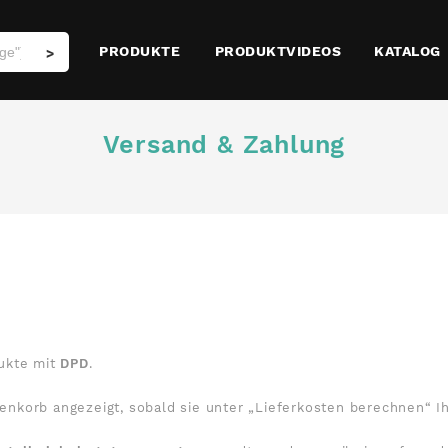
PRODUKTE
PRODUKTVIDEOS
KATALOG
>
Versand & Zahlung
dukte mit
DPD
.
nkorb angezeigt, sobald sie unter „Lieferkosten berechnen“ Ih