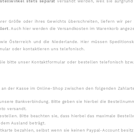
stellwinkel stets separat
versandt werden, weil sie aufgrund
er Größe oder ihres Gewichts überschreiten, liefern wir per 
lort
. Auch hier werden die Versandkosten im Warenkorb angezeig
ie Österreich und die Niederlande. Hier müssen Speditionskos
mular
oder kontaktieren uns telefonisch.
Sie bitte unser
Kontaktformular
oder bestellen telefonisch bzw.
ie an der Kasse im Online-Shop zwischen den folgenden Zahlart
 unsere Bankverbindung. Bitte geben sie hierbei die Bestellnu
nto versandt.
tellen. Bitte beachten sie, dass hierbei das maximale Bestel
 dem Ausland beträgt.
itkarte bezahlen, selbst wenn sie keinen Paypal-Account besitz