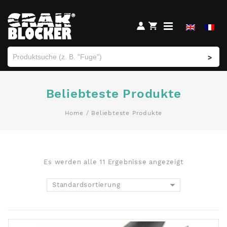
>
Beliebteste Produkte
Home
/ Beliebteste Produkte
Es werden alle 11 Ergebnisse angezeigt
Standardsortierung