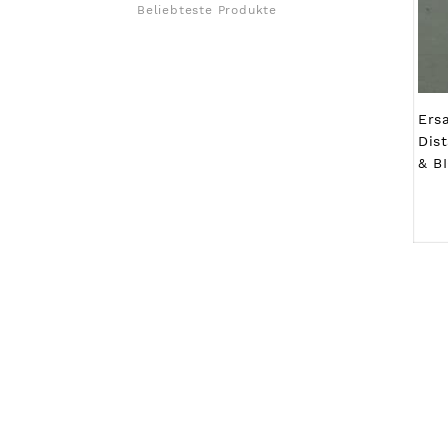
Beliebteste Produkte
Ers
Dis
& B