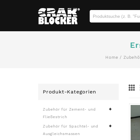
Er
Home
/
Zubehö
Produkt-Kategorien
Zubehör für Zement- und
Fließestrich
Zubehör für Spachtel- und
Ausgleichsmassen