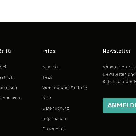
r für
Infos
Newsletter
rich
Kontakt
Abonnieren Sie
Newsletter und
strich
Team
Rabatt bei der 
lmassen
Versand und Zahlung
chsmassen
AGB
Datenschutz
Impressum
Downloads