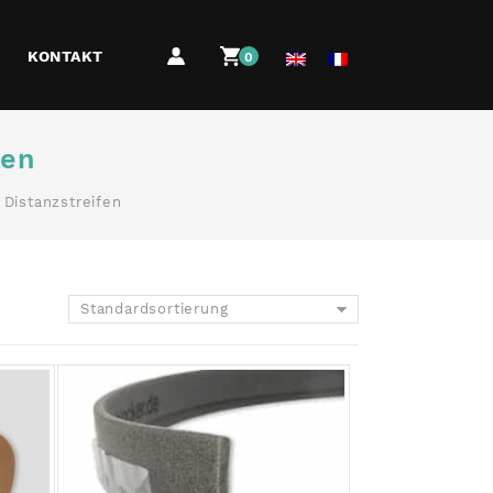
KONTAKT
0
fen
 Distanzstreifen
Standardsortierung