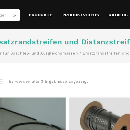
PRODUKTE
PRODUKTVIDEOS
KATALOG
>
satzrandstreifen und Distanzstrei
r für Spachtel- und Ausgleichsmassen
/ Ersatzrandstreifen und
Es werden alle 3 Ergebnisse angezeigt