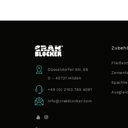
Zubehö
Fließest
Düsseldorfer Str. 68
Zemente
D - 40721 Hilden
Spachte
+49 (0) 2103 789 4091
Ausglei
info@crakblocker.com