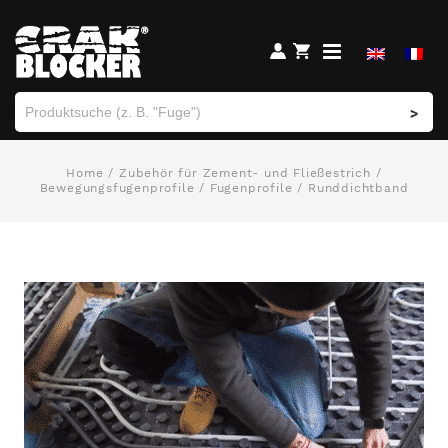
>
Home
/
Zubehör für Zement- und Fließestrich
/
Bewegungsfugenprofile / Fugenprofile
/ Runddichtband