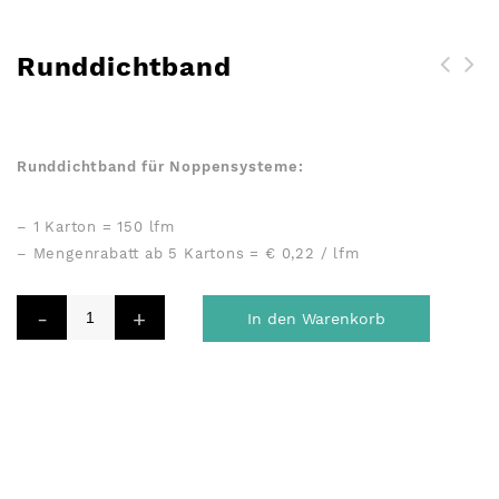
Runddichtband
PS Profil - Fugenprofil /
Randabstellung und Multi-
Clip
Runddichtband für Noppensysteme:
– 1 Karton = 150 lfm
– Mengenrabatt ab 5 Kartons = € 0,22 / lfm
In den Warenkorb