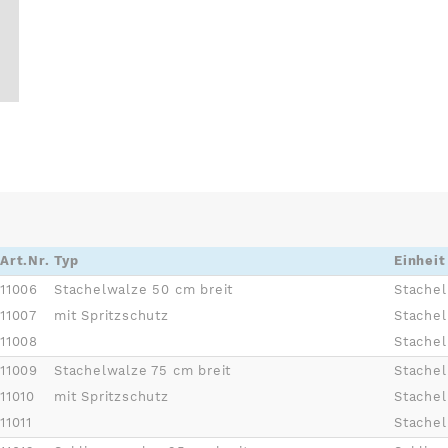
Art.Nr.
Typ
Einheit
11006
Stachelwalze 50 cm breit
Stachel
11007
mit Spritzschutz
Stache
11008
Stache
11009
Stachelwalze 75 cm breit
Stachel
11010
mit Spritzschutz
Stache
11011
Stache