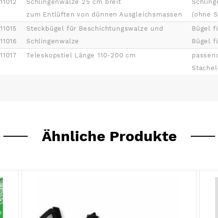
11012
Schlingenwalze 25 cm breit
Schling
zum Entlüften von dünnen Ausgleichsmassen
(ohne S
11015
Steckbügel für Beschichtungswalze und
Bügel f
11016
Schlingenwalze
Bügel f
11017
Teleskopstiel Länge 110-200 cm
passend
Stachel
Ähnliche Produkte