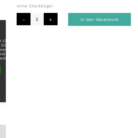
ohne Steckbügel
In den Warenkorb
 Cherry Ave.,
t DSGVO Ihre
onenbezogene
 Welche Daten
bedingungen.