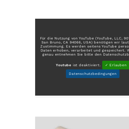
Für die Nutzung von YouTube (YouTube, LLC, 901
San Bruno, CA 94066, USA) benötigen wir lau
Zustimmung. Es werden seitens YouTube pers
Daten erhoben, verarbeitet und gespeichert.
genau entnehmen Sie bitte den Datenschutz
Youtube
ist deaktiviert.
✓ Erlauben
Datenschutzbedingungen