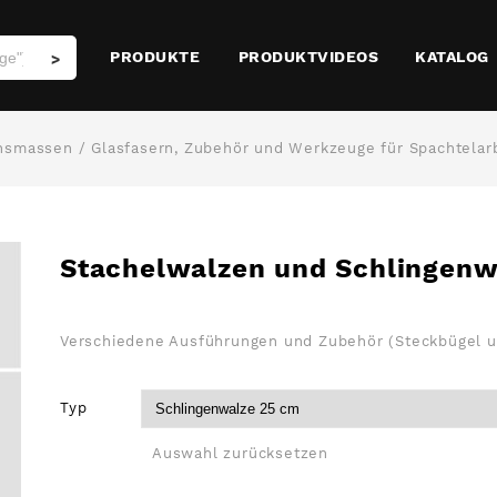
PRODUKTE
PRODUKTVIDEOS
KATALOG
>
chsmassen
/
Glasfasern, Zubehör und Werkzeuge für Spachtelar
Stachelwalzen und Schlingenw
Verschiedene Ausführungen und Zubehör (Steckbügel un
Typ
Auswahl zurücksetzen