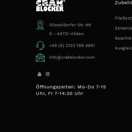
Zubehö
Fließest
Düsseldorfer Str. 68
Zemente
D - 40721 Hilden
Spachte
+49 (0) 2103 789 4091
Ausglei
info@crakblocker.com
Öffnungszeiten: Mo-Do 7-15
Uhr, Fr 7-14:30 Uhr