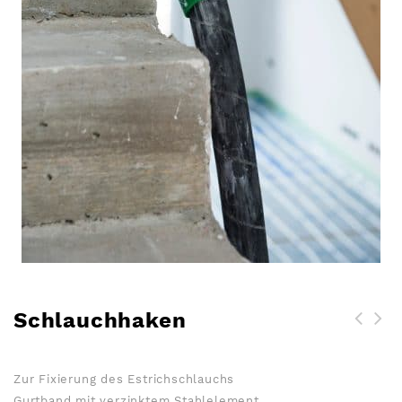
Schlauchhaken
Nivellierbock &
Nivellierstift zur
Zur Fixierung des Estrichschlauchs
Estrichhöhenbestimmung
Gurtband mit verzinktem Stahlelement