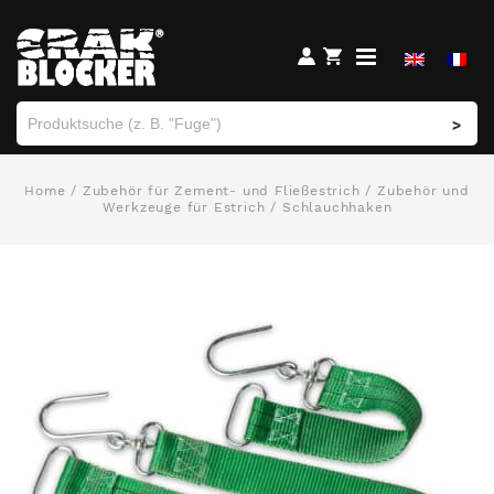
>
Home
/
Zubehör für Zement- und Fließestrich
/
Zubehör und
Werkzeuge für Estrich
/ Schlauchhaken