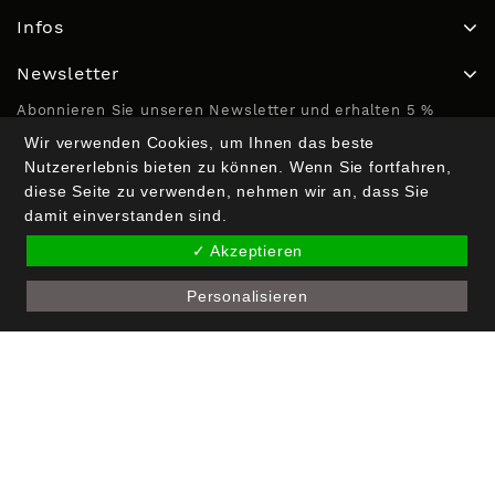
Infos
Newsletter
Abonnieren Sie unseren Newsletter und erhalten 5 %
Rabatt bei der Erstbestellung.
Wir verwenden Cookies, um Ihnen das beste
Nutzererlebnis bieten zu können. Wenn Sie fortfahren,
diese Seite zu verwenden, nehmen wir an, dass Sie
damit einverstanden sind.
✓ Akzeptieren
Personalisieren
Copyright © 2026 Crak Blocker GmbH