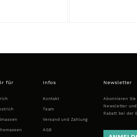
r für
Infos
Newsletter
rich
Kontakt
Abonnieren Sie
Newsletter und
strich
Team
Rabatt bei der 
lmassen
Versand und Zahlung
chsmassen
AGB