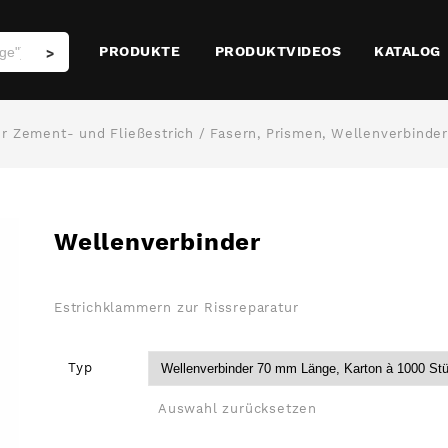
PRODUKTE
PRODUKTVIDEOS
KATALOG
>
r Zement- und Fließestrich
/
Fasern, Prismen, Wellenverbinde
Wellenverbinder
Estrichklammern zur Rissreparatur
Typ
Auswahl zurücksetzen