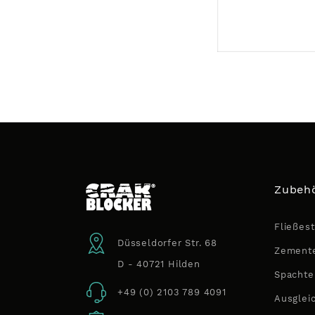
Zubehö
Fließest
Düsseldorfer Str. 68
Zemente
D - 40721 Hilden
Spachte
+49 (0) 2103 789 4091
Ausglei