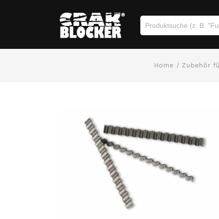
Home
/
Zubehör fü